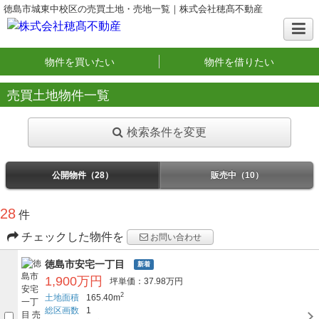
徳島市城東中校区の売買土地・売地一覧｜株式会社穂髙不動産
物件を買いたい
物件を借りたい
売買土地物件一覧
検索条件を変更
公開物件（28）
販売中（10）
28
件
チェックした物件を
お問い合わせ
徳島市安宅一丁目
新着
1,900万円
坪単価：37.98万円
2
土地面積
165.40m
総区画数
1