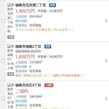
徳島市北沖洲二丁目
新着
1,920万円
坪単価：14.96万円
2
土地面積
424.30m
総区画数
最適用途
住宅用地
ファミリータイプの車も入っていけます！！
土地
徳島市福島2丁目
新着
福島明神前
徒歩6分
1,820万円
坪単価：34.88万円
2
土地面積
172.50m
総区画数
4
最適用途
住宅用地
土地
最終二区画となりました！！福島小学校区分譲地！！
徳島市末広4丁目
ご成約
ご成約
2
土地面積
196.00m
総区画数
最適用途
住宅用地