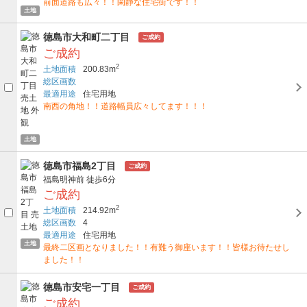
前面道路も広々！！閑静な住宅街です！！
土地
徳島市大和町二丁目
ご成約
ご成約
2
土地面積
200.83m
総区画数
最適用途
住宅用地
南西の角地！！道路幅員広々してます！！！
土地
徳島市福島2丁目
ご成約
福島明神前
徒歩6分
ご成約
2
土地面積
214.92m
総区画数
4
最適用途
住宅用地
土地
最終二区画となりました！！有難う御座います！！皆様お待たせし
ました！！
徳島市安宅一丁目
ご成約
ご成約