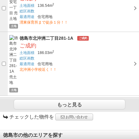
2
土地面積
136.54m
総区画数
最適用途
住宅用地
渭東保育所まで徒歩１分！！
土地
徳島市北沖洲二丁目281-1A
ご成約
ご成約
2
土地面積
186.03m
総区画数
最適用途
住宅用地
北沖洲小学校近く！！
土地
もっと見る
チェックした物件を
お問い合わせ
徳島市の他のエリアを探す