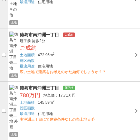
最適用途
住宅用地
土地
徳島市南沖洲一丁目
ご成約
蛭子前
徒歩2分
ご成約
2
土地面積
472.96m
総区画数
最適用途
住宅用地
広い土地で建築をお考えのかた如何でしょうか？？
土地
徳島市南沖洲三丁目
値下げ
780万円
坪単価：17.71万円
2
土地面積
145.59m
総区画数
最適用途
住宅用地
南沖洲三丁目にて建築条件なしの売土地☆彡
土地