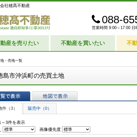
会社穂髙不動産
088-65
営業時間 9:00～17:0
不動産を売りたい
不動産を買いたい
不
土地・売地一覧
徳島市沖浜町の売買土地
表示
地図で表示
物件（3）
販売中（0）
1～3件を表示
え
画像優先度