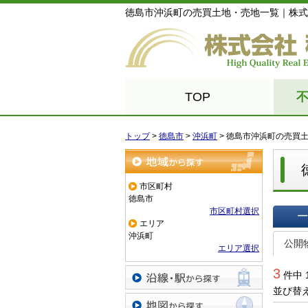
徳島市沖浜町の売買土地・売地一覧｜株式
TOP
トップ
>
徳島市
>
沖浜町
>
徳島市沖浜町の売買
地域から探す
市区町村
徳島市
市区町村選択
エリア
一覧で
沖浜町
公開
エリア選択
3
件中 
並び替
沿線・駅から探す