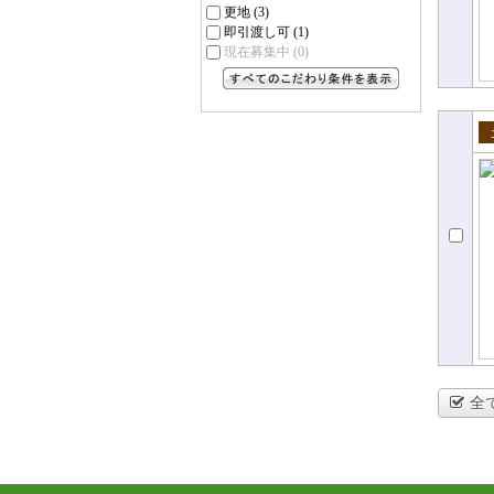
更地
(3)
即引渡し可
(1)
現在募集中
(0)
すべてのこだわり条件を見る
売
全