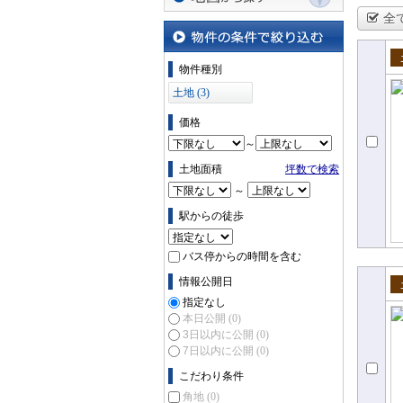
全
地図から探す
物件の条件で絞り込む
物件種別
売
土地 (3)
価格
～
土地面積
坪数で検索
～
駅からの徒歩
バス停からの時間を含む
情報公開日
売
指定なし
本日公開
(0)
3日以内に公開
(0)
7日以内に公開
(0)
こだわり条件
角地
(0)