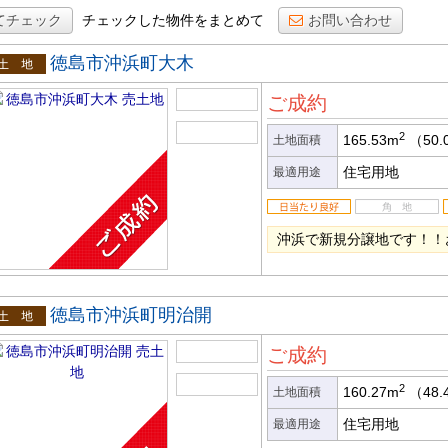
てチェック
チェックした物件をまとめて
お問い合わせ
徳島市沖浜町大木
土地
ご成約
2
165.53m
（50.
土地面積
住宅用地
最適用途
沖浜で新規分譲地です！！
徳島市沖浜町明治開
土地
ご成約
2
160.27m
（48.
土地面積
住宅用地
最適用途