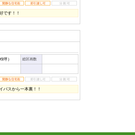
好です！！
99坪）
総区画数
イパスから一本裏！！