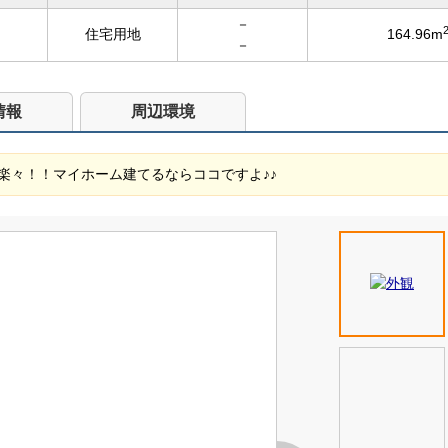
－
住宅用地
164.96m
－
情報
周辺環境
楽々！！マイホーム建てるならココですよ♪♪