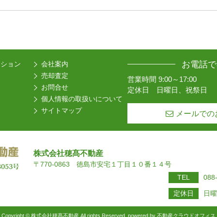
お電話で
ーション
会社案内
売却査定
営業時間 9:00～17:00
お問合せ
定休日 日曜日、祝祭日
個人情報の取扱いについて
サイトマップ
メールでの
株式会社穂髙不動産
〒770-0863 徳島市安宅１丁目１０番１４号
TEL
088
定休日
日曜
Copyright © 株式会社穂髙不動産 All rights Reserved. powered by 不動産クラウドオフィス