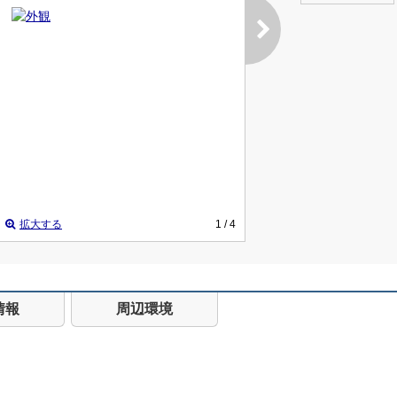
拡大する
1
/ 4
情報
周辺環境