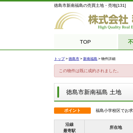
徳島市新南福島の売買土地・売地[131]
TOP
トップ
>
徳島市
>
新南福島
>
物件詳細
この物件は既に成約されました。
徳島市新南福島 土地
ポイント
福島小学校区でお求
沿線
所在地
最寄駅