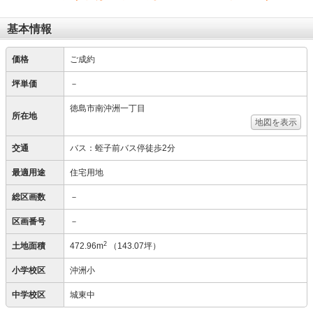
基本情報
価格
ご成約
坪単価
－
徳島市南沖洲一丁目
所在地
地図を表示
交通
バス：蛭子前バス停徒歩2分
最適用途
住宅用地
総区画数
－
区画番号
－
2
土地面積
472.96m
（143.07坪）
小学校区
沖洲小
中学校区
城東中