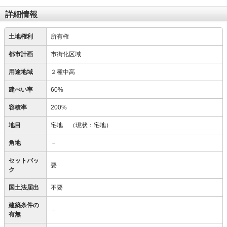
詳細情報
土地権利
所有権
都市計画
市街化区域
用途地域
２種中高
建ぺい率
60%
容積率
200%
地目
宅地
（現状：宅地）
角地
－
セットバッ
要
ク
国土法届出
不要
建築条件の
－
有無