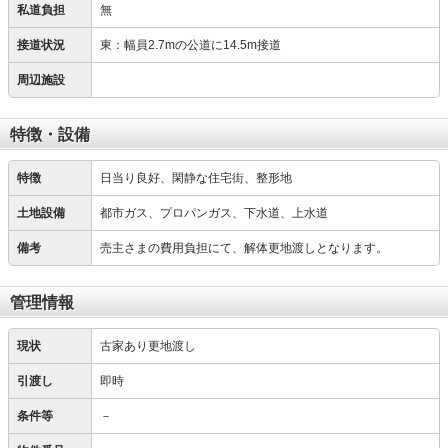
私道負担
無
接道状況
東：幅員2.7mの公道に14.5m接道
周辺施設
特徴・設備
特徴
日当り良好、閑静な住宅街、整形地
土地設備
都市ガス、プロパンガス、下水道、上水道
備考
売主さまの費用負担にて、解体更地渡しとなります。
管理情報
現状
古家あり更地渡し
引渡し
即時
条件等
－