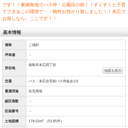
です！！東南角地でバス停・公園目の前！！すくすくと子育
てできるこの環境で・・物件お預かり致しました！！末広で
お探しなら、ここです！！
基本情報
価格
ご成約
坪単価
－
徳島市末広四丁目
所在地
地図を表示
交通
バス：末広住宅前バス停徒歩1分
最適用途
住宅用地
総区画数
－
区画番号
－
2
土地面積
178.02m
（53.85坪）