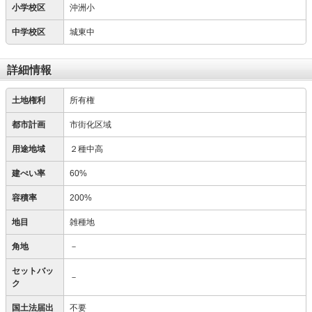
小学校区
沖洲小
中学校区
城東中
詳細情報
土地権利
所有権
都市計画
市街化区域
用途地域
２種中高
建ぺい率
60%
容積率
200%
地目
雑種地
角地
－
セットバッ
－
ク
国土法届出
不要