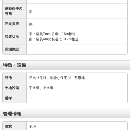
建築条件の
無
有無
私道負担
無
東：幅員7mの公道に16m接道
接道状況
南：幅員4mの私道に10.7m接道
周辺施設
特徴・設備
特徴
日当り良好、閑静な住宅街、整形地
土地設備
下水道、上水道
備考
－
管理情報
現状
更地