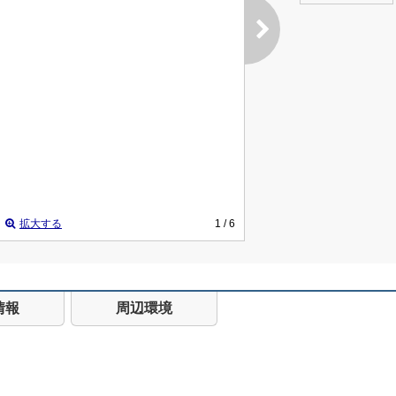
拡大する
1
/ 6
情報
周辺環境