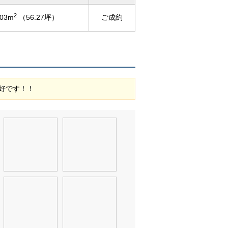
2
.03m
（56.27坪）
ご成約
好です！！