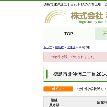
徳島市北沖洲二丁目281-1Aの売買土地・売地
TOP
トップ
>
徳島市
>
北沖洲
>
物件詳細
この物件は既に成約されました。
徳島市北沖洲二丁目281-
ポイント
北沖洲小学校近く！
沿線
所在地
最寄駅