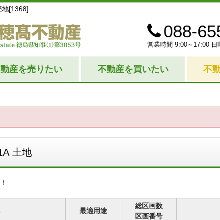
[1368]
088-65
営業時間 9:00～17:0
不動産を売りたい
不動産を買いたい
不
1A 土地
！
総区画数
最適用途
区画番号