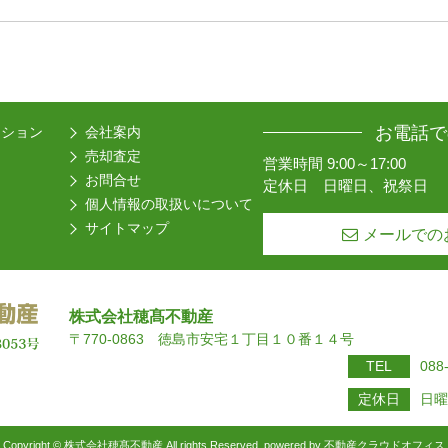
お電話で
ーション
会社案内
売却査定
営業時間 9:00～17:00
お問合せ
定休日 日曜日、祝祭日
個人情報の取扱いについて
サイトマップ
メールでの
株式会社穂髙不動産
〒770-0863 徳島市安宅１丁目１０番１４号
TEL
088
定休日
日曜
Copyright © 株式会社穂髙不動産 All rights Reserved. powered by 不動産クラウドオフィス