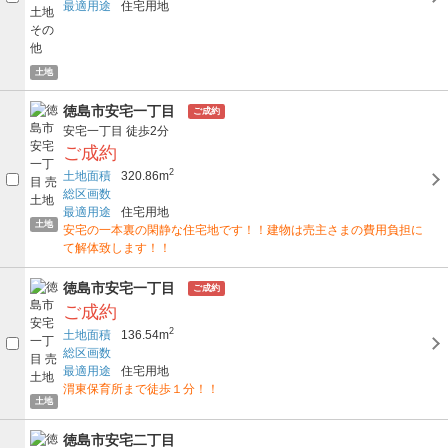
最適用途
住宅用地
土地
徳島市安宅一丁目
ご成約
安宅一丁目
徒歩2分
ご成約
2
土地面積
320.86m
総区画数
最適用途
住宅用地
土地
安宅の一本裏の閑静な住宅地です！！建物は売主さまの費用負担に
て解体致します！！
徳島市安宅一丁目
ご成約
ご成約
2
土地面積
136.54m
総区画数
最適用途
住宅用地
渭東保育所まで徒歩１分！！
土地
徳島市安宅二丁目