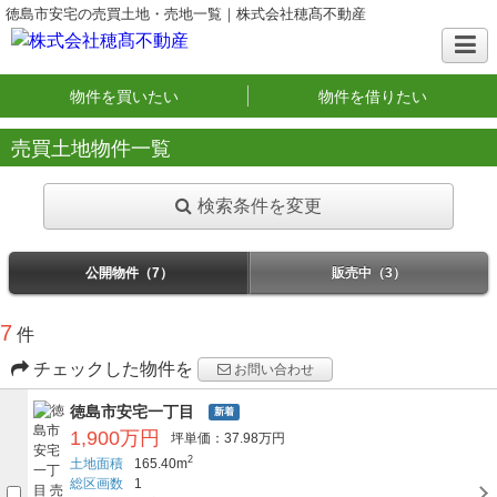
徳島市安宅の売買土地・売地一覧｜株式会社穂髙不動産
物件を買いたい
物件を借りたい
売買土地物件一覧
検索条件を変更
公開物件（7）
販売中（3）
7
件
チェックした物件を
お問い合わせ
徳島市安宅一丁目
新着
1,900万円
坪単価：37.98万円
2
土地面積
165.40m
総区画数
1