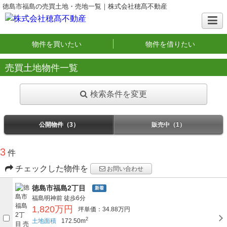
徳島市福島の売買土地・売地一覧｜株式会社穂髙不動産
物件を買いたい
物件を借りたい
売買土地物件一覧
検索条件を変更
公開物件（3）
販売中（1）
3
件
チェックした物件を
お問い合わせ
徳島市福島2丁目
新着
福島明神前
徒歩6分
1,820万円
坪単価：34.88万円
2
土地面積
172.50m