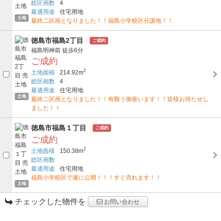
総区画数
4
最適用途
住宅用地
土地
最終二区画となりました！！福島小学校区分譲地！！
徳島市福島2丁目
ご成約
福島明神前
徒歩6分
ご成約
2
土地面積
214.92m
総区画数
4
最適用途
住宅用地
土地
最終二区画となりました！！有難う御座います！！皆様お待たせし
ました！！
徳島市福島１丁目
ご成約
ご成約
2
土地面積
150.38m
総区画数
最適用途
住宅用地
福島小学校区で遂に公開！！！すぐ売れます！！
土地
チェックした物件を
お問い合わせ