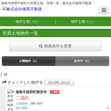
徳島市国府中校区の売買土地・売地一覧｜株式会社穂髙不動産
物件を買いたい
物件を借りたい
売買土地物件一覧
検索条件を変更
公開物件（1）
販売中（0）
1
件
チェックした物件を
お問い合わせ
徳島市国府町観音寺
ご成約
ご成約
2
土地面積
296.74m
総区画数