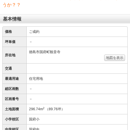
うか？？
基本情報
価格
ご成約
坪単価
－
徳島市国府町観音寺
所在地
地図を表示
交通
最適用途
住宅用地
総区画数
－
区画番号
－
2
土地面積
296.74m
（89.76坪）
小学校区
国府小
中学校区
国府中