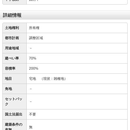
詳細情報
土地権利
所有権
都市計画
調整区域
用途地域
－
建ぺい率
70%
容積率
200%
地目
宅地
（現状：雑種地）
角地
－
セットバッ
－
ク
国土法届出
不要
建築条件の
無
有無