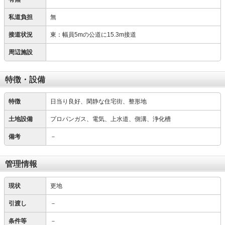
私道負担
無
接道状況
東：幅員5mの公道に15.3m接道
周辺施設
特徴・設備
特徴
日当り良好、閑静な住宅街、整形地
土地設備
プロパンガス、電気、上水道、側溝、浄化槽
備考
－
管理情報
現状
更地
引渡し
－
条件等
－