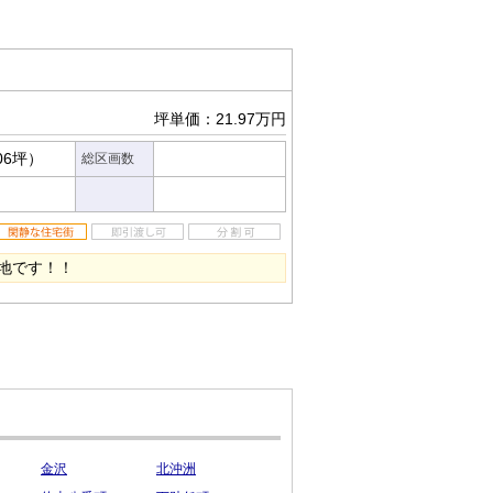
坪単価：21.97万円
06坪）
総区画数
地です！！
金沢
北沖洲