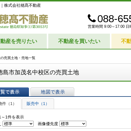
｜株式会社穂髙不動産
088-65
営業時間 9:00～17:0
不動産を売りたい
不動産を買いたい
不
区の売買土地・売地一覧
徳島市加茂名中校区の売買土地
表示
地図で表示
物件（1）
販売中（1）
1～1件を表示
え
画像優先度