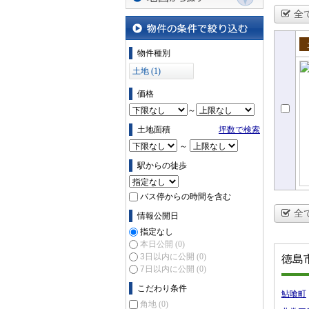
全
地図から探す
物件の条件で絞り込む
物件種別
売
土地 (1)
価格
～
土地面積
坪数で検索
～
駅からの徒歩
バス停からの時間を含む
全
情報公開日
指定なし
本日公開
(0)
3日以内に公開
(0)
徳島
7日以内に公開
(0)
こだわり条件
鮎喰町
角地
(0)