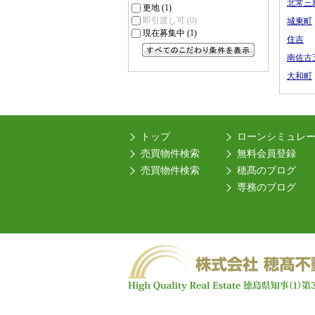
北常三
更地
(1)
即引渡し可
(0)
城東町
現在募集中
(1)
住吉
南佐古
すべてのこだわり条件を見る
大和町
トップ
ローンシミュレ
売買物件検索
無料会員登録
売買物件検索
穂髙のブログ
専務のブログ