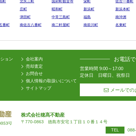
島町
北矢三町
国府町観音寺
栄町
佐古一番町
庄町
昭和町
新浜町
新浜本町
津田町
中常三島町
福島
南沖洲
五番町
南佐古八番町
南二軒屋町
南前川町
名東町
お電話で
ーション
会社案内
売却査定
営業時間 9:00～17:00
お問合せ
定休日 日曜日、祝祭日
個人情報の取扱いについて
サイトマップ
メールでの
株式会社穂髙不動産
〒770-0863 徳島市安宅１丁目１０番１４号
TEL
088