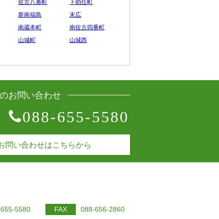
佐古八番町
下助任町
新南福島
末広
南蔵本町
南佐古四番町
山城町
山城西
のお問い合わせ
088-655-5580
お問い合わせはこちらから
-655-5580
FAX
088-656-2860