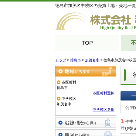
徳島市加茂名中校区の売買土地・売地一覧
TOP
トップ
>
徳島市
>
加茂名中
>
徳島市加茂名中校
地域から探す
市区町村
徳島市
市区町村選択
中学校区
一覧で
加茂名中
公開
中学校区選択
1
件中 
並び替
沿線・駅から探す