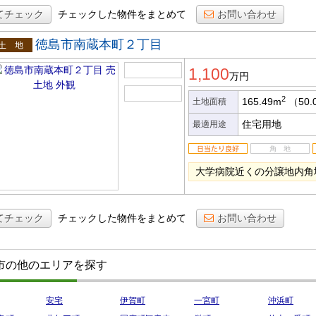
てチェック
チェックした物件をまとめて
お問い合わせ
徳島市南蔵本町２丁目
土地
1,100
万円
2
165.49m
（50.
土地面積
住宅用地
最適用途
大学病院近くの分譲地内角
てチェック
チェックした物件をまとめて
お問い合わせ
市の他のエリアを探す
安宅
伊賀町
一宮町
沖浜町