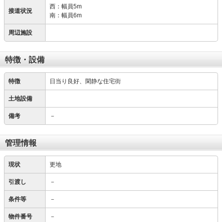
西：幅員5m
接道状況
南：幅員6m
周辺施設
特徴・設備
特徴
日当り良好、閑静な住宅街
土地設備
備考
－
管理情報
現状
更地
引渡し
－
条件等
－
物件番号
－