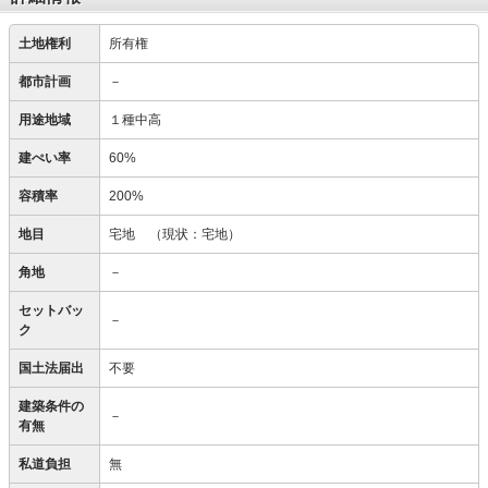
土地権利
所有権
都市計画
－
用途地域
１種中高
建ぺい率
60%
容積率
200%
地目
宅地
（現状：宅地）
角地
－
セットバッ
－
ク
国土法届出
不要
建築条件の
－
有無
私道負担
無