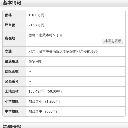
基本情報
価格
1,100万円
坪単価
21.97万円
徳島市南蔵本町２丁目
所在地
地図を表示
交通
バス：蔵本中央病院大学病院前バス停徒歩7分
最適用途
住宅用地
総区画数
－
区画番号
－
2
土地面積
165.49m
（50.06坪）
小学校区
加茂名小
（1,200m）
中学校区
加茂名中
（600m）
詳細情報