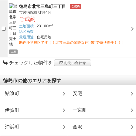
徳島市北常三島町三丁目
ご成約
市民病院前
徒歩4分
ご成約
2
土地面積
231.00m
総区画数
最適用途
住宅用地
助任小学校区です！！北常三島の閑静な住宅街で売り物件！！！
土地
チェックした物件を
お問い合わせ
徳島市の他のエリアを探す
鮎喰町
安宅
伊賀町
一宮町
沖浜町
金沢