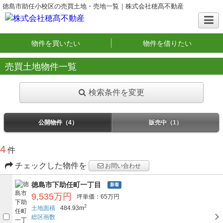
徳島市助任小校区の売買土地・売地一覧｜株式会社穂髙不動産
物件を買いたい
物件を借りたい
売買土地物件一覧
検索条件を変更
公開物件（4）
販売中（1）
4
件
チェックした物件を
お問い合わせ
徳島市下助任町一丁目
新着
9,535万円
坪単価：65万円
2
土地面積
484.93m
総区画数