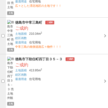
最適用途
住宅用地
広々とした渭北地区の土地です！！
土地
徳島市中常三島町
ご成約
ご成約
2
土地面積
210.34m
総区画数
最適用途
住宅用地
中常三島の南側道路広々物件！！！
土地
徳島市下助任町四丁目３５－３
ご成約
ご成約
2
土地面積
413.95m
総区画数
最適用途
住宅用地
土地