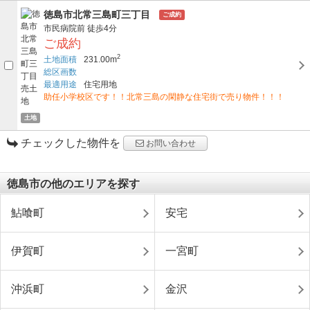
徳島市北常三島町三丁目
ご成約
市民病院前
徒歩4分
ご成約
2
土地面積
231.00m
総区画数
最適用途
住宅用地
助任小学校区です！！北常三島の閑静な住宅街で売り物件！！！
土地
チェックした物件を
お問い合わせ
徳島市の他のエリアを探す
鮎喰町
安宅
伊賀町
一宮町
沖浜町
金沢