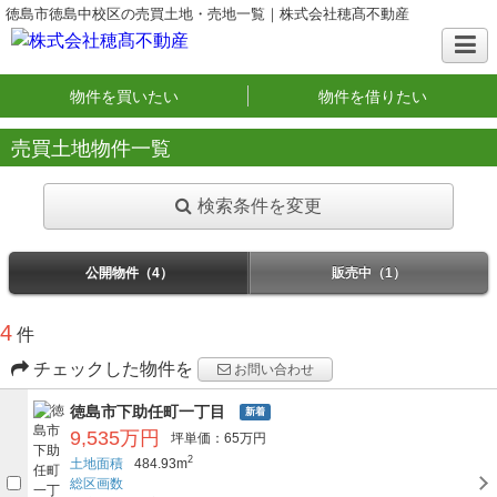
徳島市徳島中校区の売買土地・売地一覧｜株式会社穂髙不動産
物件を買いたい
物件を借りたい
売買土地物件一覧
検索条件を変更
公開物件（4）
販売中（1）
4
件
チェックした物件を
お問い合わせ
徳島市下助任町一丁目
新着
9,535万円
坪単価：65万円
2
土地面積
484.93m
総区画数