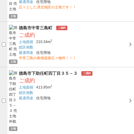
最適用途
住宅用地
広々とした渭北地区の土地です！！
土地
徳島市中常三島町
ご成約
ご成約
2
土地面積
210.34m
総区画数
最適用途
住宅用地
中常三島の南側道路広々物件！！！
土地
徳島市下助任町四丁目３５－３
ご成約
ご成約
2
土地面積
413.95m
総区画数
最適用途
住宅用地
土地