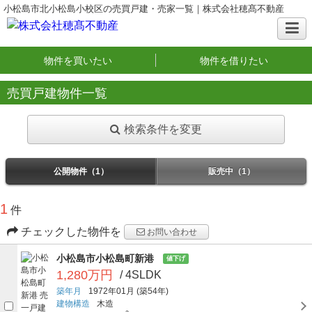
小松島市北小松島小校区の売買戸建・売家一覧｜株式会社穂髙不動産
物件を買いたい
物件を借りたい
売買戸建物件一覧
検索条件を変更
公開物件（1）
販売中（1）
1
件
チェックした物件を
お問い合わせ
小松島市小松島町新港
値下げ
1,280万円
/ 4SLDK
築年月
1972年01月
(築54年)
建物構造
木造