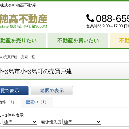
株式会社穂髙不動産
088-65
営業時間 9:00～17:0
不動産を売りたい
不動産を買いたい
不
町の売買戸建・売家一覧
小松島市小松島町の売買戸建
表示
地図で表示
物件（1）
販売中（1）
1～1件を表示
え
画像優先度