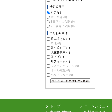
バス停からの時間を含む
情報公開日
指定なし
本日公開
(0)
3日以内に公開
(0)
7日以内に公開
(0)
こだわり条件
駐車場あり
(1)
角地
(0)
即引渡し可
(1)
現在募集中
(1)
値下げ
(1)
リフォーム
(1)
システムキッチン
(0)
オール電化
(0)
バリアフリー
(0)
すべてのこだわり条件を見る
トップ
ローンシミュレ