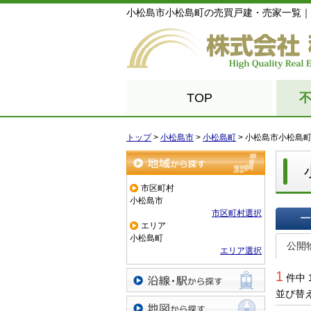
小松島市小松島町の売買戸建・売家一覧｜
TOP
トップ
>
小松島市
>
小松島町
>
小松島市小松島
地域から探す
市区町村
小松島市
市区町村選択
エリア
一覧で
小松島町
公開
エリア選択
1
件中 
並び替
沿線・駅から探す