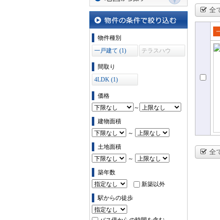
全
地図から探す
物件の条件で絞り込む
物件種別
売
一戸建て (1)
テラスハウ
て
ス (0)
間取り
4LDK (1)
価格
～
建物面積
～
土地面積
全
～
築年数
新築以外
駅からの徒歩