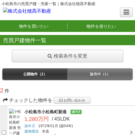
小松島市の売買戸建・売家一覧｜株式会社穂髙不動産
物件を買いたい
物件を借りたい
売買戸建物件一覧
検索条件を変更
公開物件（2）
販売中（1）
2
件
チェックした物件を
お問い合わせ
小松島市小松島町新港
値下げ
1,280万円
/ 4SLDK
築年月
1972年01月
(築54年)
建物構造
木造