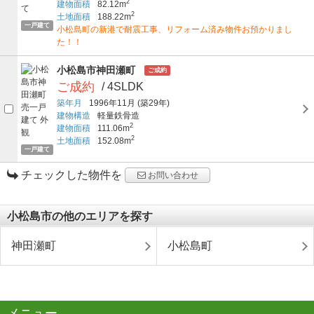
2
建物面積
82.12m
2
土地面積
188.22m
一戸建て
小松島町の新港で耐震工事、リフォーム済み物件お預かりまし
た！！
小松島市神田瀬町
ご成約
ご成約
/ 4SLDK
築年月
1996年11月
(築29年)
建物構造
軽量鉄骨造
2
建物面積
111.06m
2
土地面積
152.08m
一戸建て
チェックした物件を
お問い合わせ
小松島市の他のエリアを探す
神田瀬町
小松島町
メニュー