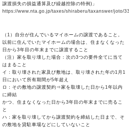
譲渡損失の損益通算及び繰越控除の特例)」
https://www.nta.go.jp/taxes/shiraberu/taxanswer/joto/3
（1）自分が住んでいるマイホームの譲渡であること。
以前に住んでいたマイホームの場合は、住まなくなった
日から3年目の年末までに譲渡すること
（注）家を取り壊した場合：次の3つの要件全てに当て
はまること
イ：取り壊された家及び敷地は、取り壊された年の1月1
日において所有期間が5年超え
ロ：その敷地の譲渡契約⇒家を取壊した日から1年以内
に締結
かつ、住まなくなった日から3年目の年末までに売るこ
と
ハ：家を取り壊してから譲渡契約を締結した日まで、そ
の敷地を貸駐車場などにしていないこと