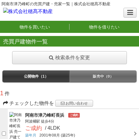
阿南市津乃峰町の売買戸建・売家一覧｜株式会社穂髙不動産
物件を買いたい
物件を借りたい
売買戸建物件一覧
検索条件を変更
公開物件（1）
販売中（0）
1
件
チェックした物件を
お問い合わせ
阿南市津乃峰町長浜
ご成約
阿波橘駅
徒歩4分
ご成約
/ 4LDK
築年月
2001年08月
(築25年)