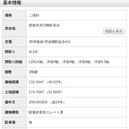
基本情報
価格
ご成約
阿南市津乃峰町長浜
所在地
地図を表示
交通
JR牟岐線 阿波橘駅徒歩4分
間取り
4LDK
間取り詳細
LDK15帖、洋室8帖、洋室8帖、洋室8帖、洋室6.5帖
階数
2階建
2
建物面積
132.30m
（40.02坪）
2
土地面積
174.76m
（52.86坪）
築年月
2001年08月
（築25年）
建物構造
軽量鉄骨造スレート葺
駐車場
無