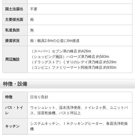
国土法届出
不要
主要採光面
南
私道負担
無
接道状況
南：幅員2.6mの公道に6m接道
（スーパー）セブン津の峰店 約426m
（ショッピング施設）ハローズ津乃峰店 約583m
周辺施設
（ドラッグストア）くすりのレデイ津乃峰店 約529m
（コンビニ）ファミリーマート阿南津乃峰店 約930m
特徴・設備
特徴
日当り良好
バス・トイ
ウォシュレット、温水洗浄便座、トイレ２ヶ所、ユニットバ
レ
ス、浴室乾燥機、バス１坪以上
システムキッチン、ＩＨクッキングヒーター、食器洗浄乾燥
キッチン
機