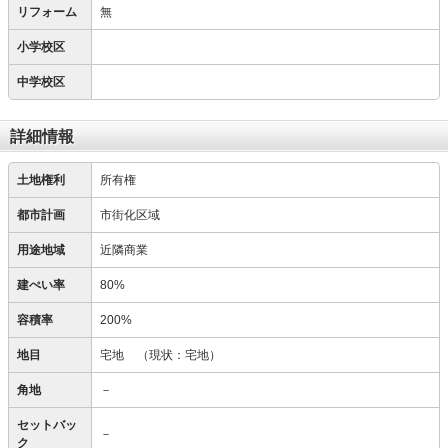
リフォーム
無
小学校区
中学校区
詳細情報
土地権利
所有権
都市計画
市街化区域
用途地域
近隣商業
建ぺい率
80%
容積率
200%
地目
宅地
（現状：宅地）
角地
－
セットバッ
－
ク