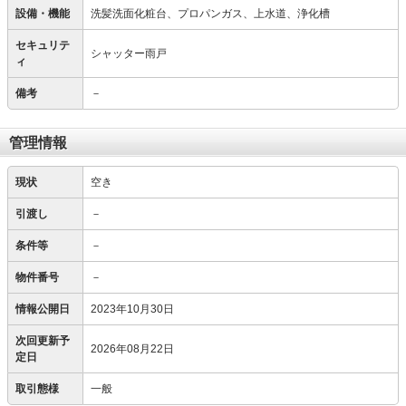
設備・機能
洗髪洗面化粧台、プロパンガス、上水道、浄化槽
セキュリテ
シャッター雨戸
ィ
備考
－
管理情報
現状
空き
引渡し
－
条件等
－
物件番号
－
情報公開日
2023年10月30日
次回更新予
2026年08月22日
定日
取引態様
一般