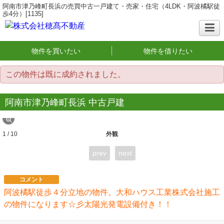
阿南市津乃峰町長浜の売買中古一戸建て・売家・住宅（4LDK・阿波橘駅徒
歩4分）[1135]
物件を買いたい
物件を借りたい
この物件は既に成約されました。
阿南市津乃峰町長浜 中古戸建
1 / 10
外観
prev
next
コメント
阿波橘駅徒歩４分立地の物件。大和ハウス工業株式会社施工
の物件になります☆彡太陽光発電設備付き！！