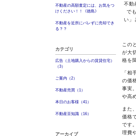
不動
不動産の高額査定には、お気をつ
けください！！《徳島》
で
い」
不動産を近所にバレずに売却でき
る？？
この
カテゴリ
が大
格を
広告（土地購入からの賃貸住宅）
（3）
「相
ご案内（2）
の価
事実
不動産売買（1）
や高
本日のお客様（41）
また
不動産豆知識（16）
価格
です
理費
アーカイブ