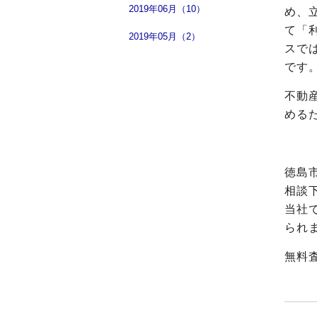
2019年06月（10）
め、
て「
2019年05月（2）
スで
です
不動
める
徳島
相談
当社
られ
無料