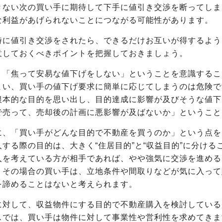
きない次の買い手に期待して下手に値引き交渉を断ってしま
な利益があげられないことにつながる可能性があります。
時に値引き交渉をされたら、できるだけお互いが得するよう
意しておくべきポイントを把握しておきましょう。
、「焦って安易な値下げをしない」ということを意識するこ
まい、買い手の値下げ要求に簡単に応じてしまうのは危険で
根本的な目的を思い出し、目的達成に影響が及びそうな値下
で売って、売却後の計画に悪影響が及ばないか」ということ
に、「買い手がどんな目的で不動産を買うのか」という点を
入する際の目的は、大きく“住居目的”と“収益目的”に分け
入を考えている方が相手であれば、やや強気に交渉を進める
。その場合の買い手は、立地条件や間取りなどが気に入って
を諦めることはないと考えられます。
に対して、収益物件にする目的で不動産購入を検討している
スでは、買い手は物件に対して事業性や営利性を求めてきま