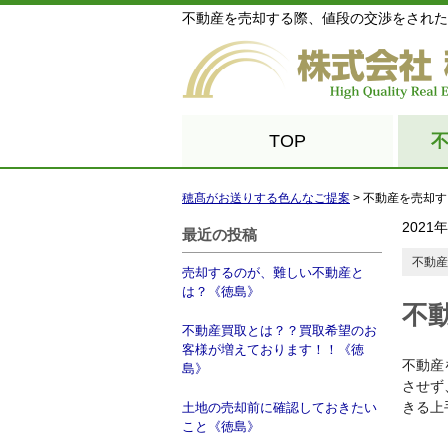
不動産を売却する際、値段の交渉をされた
TOP
穂髙がお送りする色んなご提案
>
不動産を売却す
2021
最近の投稿
不動産
売却するのが、難しい不動産と
は？《徳島》
不
不動産買取とは？？買取希望のお
客様が増えております！！《徳
不動産
島》
させず
きる上
土地の売却前に確認しておきたい
こと《徳島》