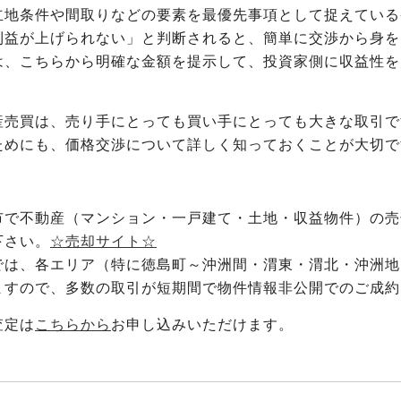
立地条件や間取りなどの要素を最優先事項として捉えている
利益が上げられない」と判断されると、簡単に交渉から身を
は、こちらから明確な金額を提示して、投資家側に収益性を
。
産売買は、売り手にとっても買い手にとっても大きな取引で
ためにも、価格交渉について詳しく知っておくことが大切で
市で不動産（マンション・一戸建て・土地・収益物件）の売
下さい。
☆売却サイト☆
では、各エリア（特に徳島町～沖洲間・渭東・渭北・沖洲地
ますので、多数の取引が短期間で物件情報非公開でのご成約
査定は
こちらから
お申し込みいただけます。