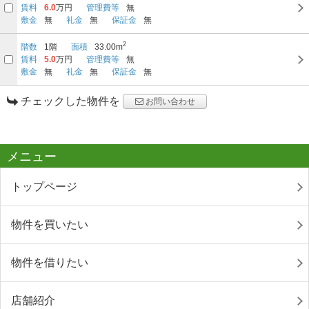
賃料
6.0
万円
管理費等
無
敷金
無
礼金
無
保証金
無
2
階数
1階
面積
33.00m
賃料
5.0
万円
管理費等
無
敷金
無
礼金
無
保証金
無
チェックした物件を
お問い合わせ
メニュー
トップページ
物件を買いたい
物件を借りたい
店舗紹介