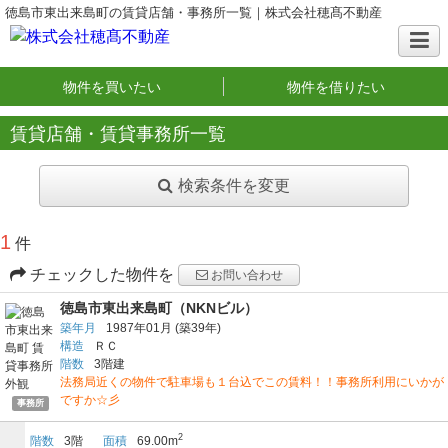
徳島市東出来島町の賃貸店舗・事務所一覧｜株式会社穂髙不動産
物件を買いたい
物件を借りたい
賃貸店舗・賃貸事務所一覧
検索条件を変更
1
件
チェックした物件を
お問い合わせ
徳島市東出来島町（NKNビル）
築年月
1987年01月
(築39年)
構造
ＲＣ
階数
3階建
法務局近くの物件で駐車場も１台込でこの賃料！！事務所利用にいかが
ですか☆彡
事務所
2
階数
3階
面積
69.00m