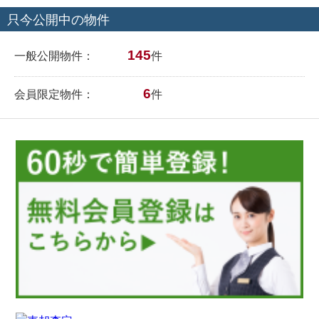
只今公開中の物件
145
一般公開物件：
件
6
会員限定物件：
件