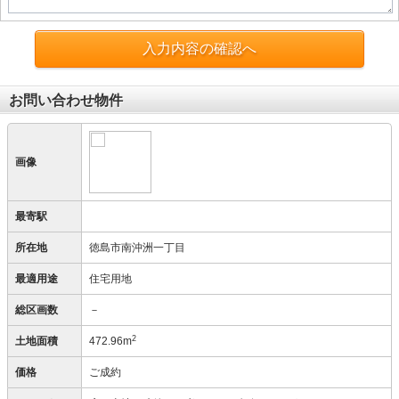
入力内容の確認へ
お問い合わせ物件
画像
最寄駅
所在地
徳島市南沖洲一丁目
最適用途
住宅用地
総区画数
－
2
土地面積
472.96m
価格
ご成約