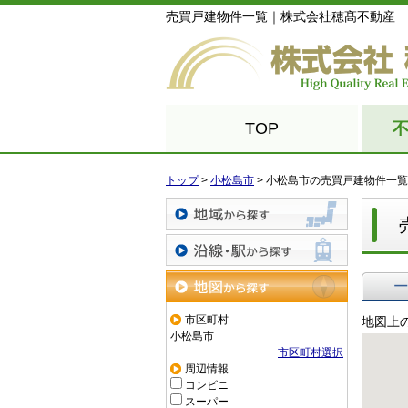
売買戸建物件一覧｜株式会社穂髙不動産
TOP
トップ
>
小松島市
>
小松島市の売買戸建物件一覧
地域から探す
沿線・駅から探す
一覧で
地図から探す
市区町村
地図上
小松島市
市区町村選択
周辺情報
コンビニ
スーパー