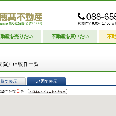
088-65
営業時間 9:00～17:0
不動産を売りたい
不動産を買いたい
不
売買戸建物件一覧
表示
地図で表示
2
の該当件数
件
地図上のすべての物件
を表示