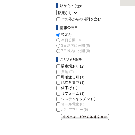
駅からの徒歩
バス停からの時間を含む
情報公開日
指定なし
本日公開
(0)
3日以内に公開
(0)
7日以内に公開
(0)
こだわり条件
駐車場あり
(2)
角地
(0)
即引渡し可
(1)
現在募集中
(1)
値下げ
(1)
リフォーム
(1)
システムキッチン
(1)
オール電化
(0)
バリアフリー
(0)
すべてのこだわり条件を見る