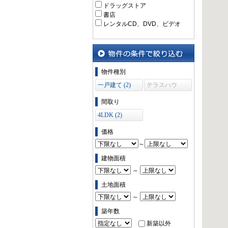
ドラッグストア
書店
レンタルCD、DVD、ビデオ
物件の条件で絞り込む
物件種別
一戸建て (2)
テラスハウ
ス (0)
間取り
4LDK (2)
価格
～
建物面積
～
土地面積
～
築年数
新築以外