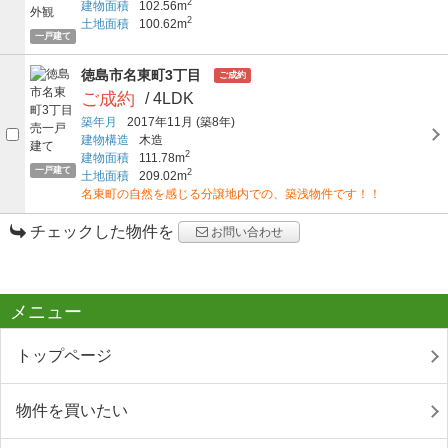
2
建物面積
102.56m
2
土地面積
100.62m
一戸建て
徳島市名東町3丁目
ご成約
ご成約
/ 4LDK
築年月
2017年11月
(築8年)
建物構造
木造
2
建物面積
111.78m
一戸建て
2
土地面積
209.02m
名東町の自然を感じる分譲地内での、築浅物件です！！
チェックした物件を
お問い合わせ
メニュー
トップページ
物件を買いたい