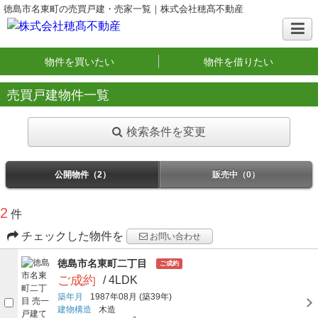
徳島市名東町の売買戸建・売家一覧｜株式会社穂髙不動産
物件を買いたい
物件を借りたい
売買戸建物件一覧
検索条件を変更
公開物件（2）
販売中（0）
2
件
チェックした物件を
お問い合わせ
徳島市名東町二丁目
ご成約
ご成約
/ 4LDK
築年月
1987年08月
(築39年)
建物構造
木造