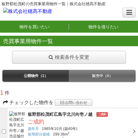
板野郡松茂町の売買事業用物件一覧｜株式会社穂髙不動産
物件を買いたい
物件を借りたい
売買事業用物件一覧
検索条件を変更
公開物件（1）
販売中（0）
1
件
チェックした物件を
お問い合わせ
板野郡松茂町広島字北川向壱ノ越
ご成約
ご成約
築年月
1985年10月
(築40年)
2
使用部分面積
299.36m