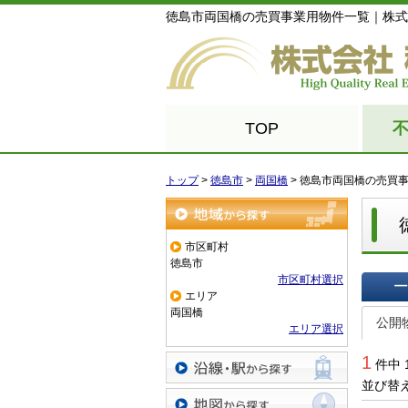
徳島市両国橋の売買事業用物件一覧｜株式
TOP
トップ
>
徳島市
>
両国橋
>
徳島市両国橋の売買
地域から探す
市区町村
徳島市
市区町村選択
エリア
一覧で
両国橋
公開
エリア選択
1
件中 
並び替
沿線・駅から探す