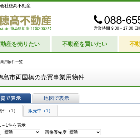
会社穂髙不動産
088-65
営業時間 9:00～17:0
不動産を売りたい
不動産を買いたい
不
事業用物件一覧
徳島市両国橋の売買事業用物件
表示
地図で表示
物件（1）
販売中（1）
1～1件を表示
え
画像優先度