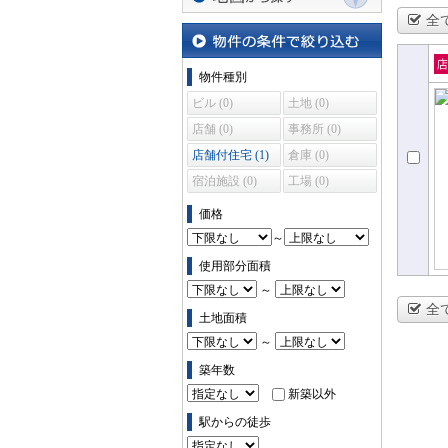
全
地図から探す
物件の条件で絞り込む
物件種別
売
ビル (0)
土地 (0)
住
店舗 (0)
事務所 (0)
店舗付住宅 (1)
倉庫 (0)
宿泊施設 (0)
工場 (0)
価格
～
使用部分面積
～
全
土地面積
～
築年数
新築以外
駅からの徒歩