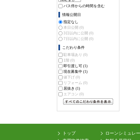
バス停からの時間を含む
情報公開日
指定なし
本日公開
(0)
3日以内に公開
(0)
7日以内に公開
(0)
こだわり条件
駐車場あり
(0)
1階
(0)
即引渡し可
(1)
現在募集中
(1)
値下げ
(0)
リフォーム
(0)
居抜き
(1)
エアコン
(0)
すべてのこだわり条件を見る
トップ
ローンシミュレ