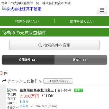
徳島市の売買収益物件一覧｜株式会社穂髙不動産
物件を買いたい
物件を借りたい
徳島市の売買収益物件
検索条件を変更
公開物件（3）
販売中（1）
3
件
チェックした物件を
お問い合わせ
徳島県徳島市北田宮三丁目8-63-4
値下げ
7,300万円
/ 1LDK
利回り
築年月
2019年05月
(築7年)