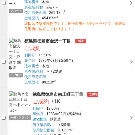
建物構造
木造
所在階/階数
2階
/
－
アパート
2
使用部分面積
269.18m
2
土地面積
454.87m
北田宮で築浅物件です！！物件の場所も分かりやすく、閑静な
住宅街に位置しております！！
徳島県徳島市金沢一丁目
ご成約
ご成約
利回り
15.51%
築年月
1976年03月
(築50年)
建物構造
木造
所在階/階数
－
/
2階建
一戸建て
使用部分面積
2
土地面積
99.21m
徳島県徳島市南庄町三丁目
ご成約
ご成約
/ 1K
利回り
12.00%
築年月
1983年02月
(築43年)
一棟マンション
建物構造
鉄骨造
所在階/階数
－
/
3階建
2
使用部分面積
201.60m
2