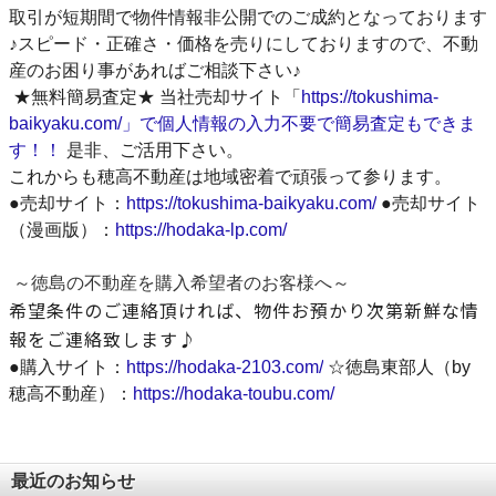
取引が短期間で物件情報非公開でのご成約となっております
♪スピード・正確さ・価格を売りにしておりますので、不動
産のお困り事があればご相談下さい♪
★無料簡易査定★ 当社売却サイト「
https://tokushima-
baikyaku.com/」で個人情報の入力不要で簡易査定もできま
す！！
是非、ご活用下さい。
これか
ら
も穂高不動産は地域密着で頑張って参ります。
●売却サイト：
https://tokushima-baikyaku.com/
●売却サイト
（漫画版）：
https://hodaka-lp.com/
～徳島の不動産を購入希望者のお客様へ～
希望条件のご連絡頂ければ、物件お預かり次第新鮮な情
報をご連絡致します♪
●購入サイト：
https://hodaka-2103.com/
☆徳島東部人（by
穂高不動産）：
https://hodaka-toubu.com/
最近のお知らせ