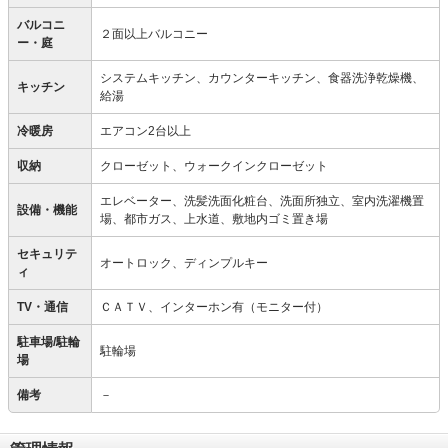
バルコニ
２面以上バルコニー
ー・庭
システムキッチン、カウンターキッチン、食器洗浄乾燥機、
キッチン
給湯
冷暖房
エアコン2台以上
収納
クローゼット、ウォークインクローゼット
エレベーター、洗髪洗面化粧台、洗面所独立、室内洗濯機置
設備・機能
場、都市ガス、上水道、敷地内ゴミ置き場
セキュリテ
オートロック、ディンプルキー
ィ
TV・通信
ＣＡＴＶ、インターホン有（モニター付）
駐車場/駐輪
駐輪場
場
備考
－