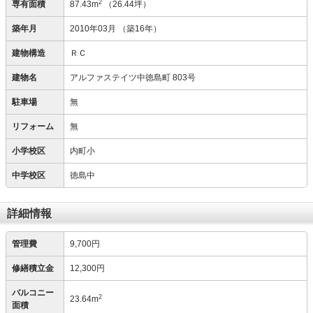
2
専有面積
87.43m
（26.44坪）
築年月
2010年03月
（築16年）
建物構造
ＲＣ
建物名
アルファステイツ中徳島町 803号
駐車場
無
リフォーム
無
小学校区
内町小
中学校区
徳島中
詳細情報
管理費
9,700円
修繕積立金
12,300円
バルコニー
2
23.64m
面積