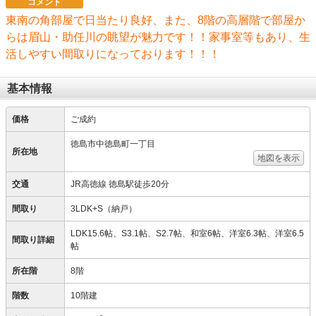
コメント
東南の角部屋で日当たり良好、また、8階の高層階で部屋か
らは眉山・助任川の眺望が魅力です！！家事室等もあり、生
活しやすい間取りになっております！！！
基本情報
価格
ご成約
徳島市中徳島町一丁目
所在地
地図を表示
交通
JR高徳線 徳島駅徒歩20分
間取り
3LDK+S（納戸）
LDK15.6帖、S3.1帖、S2.7帖、和室6帖、洋室6.3帖、洋室6.5
間取り詳細
帖
所在階
8階
階数
10階建