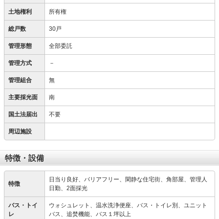
土地権利
所有権
総戸数
30戸
管理形態
全部委託
管理方式
－
管理組合
無
主要採光面
南
国土法届出
不要
周辺施設
特徴・設備
日当り良好、バリアフリー、閑静な住宅街、角部屋、管理人
特徴
日勤、2面採光
バス・トイ
ウォシュレット、温水洗浄便座、バス・トイレ別、ユニット
レ
バス、追焚機能、バス１坪以上