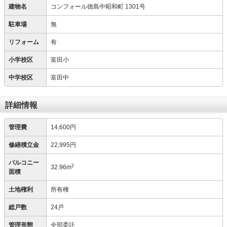
建物名
コンフォール徳島中昭和町 1301号
駐車場
無
リフォーム
有
小学校区
富田小
中学校区
富田中
詳細情報
管理費
14,600円
修繕積立金
22,995円
バルコニー
2
32.96m
面積
土地権利
所有権
総戸数
24戸
管理形態
全部委託