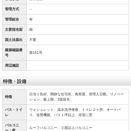
管理方式
－
管理組合
有
主要採光面
南
国土法届出
不要
建築確認番
第161号
号
周辺施設
特徴・設備
日当り良好、閑静な住宅街、角部屋、管理人日勤、リノベー
特徴
ション、最上階、3面採光
バス・トイ
ウォシュレット、温水洗浄便座、トイレ２ヶ所、オートバ
レ
ス、追焚機能、バス１坪以上、浴室に窓
バルコニ
ルーフバルコニー、２面以上バルコニー
ー・庭