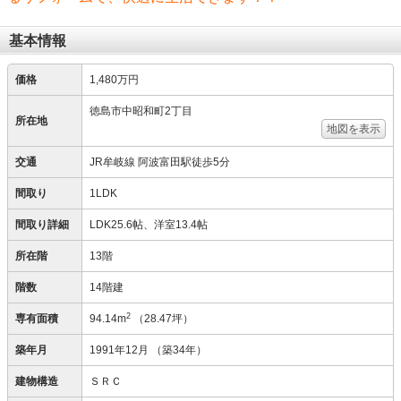
基本情報
価格
1,480万円
徳島市中昭和町2丁目
所在地
地図を表示
交通
JR牟岐線 阿波富田駅徒歩5分
間取り
1LDK
間取り詳細
LDK25.6帖、洋室13.4帖
所在階
13階
階数
14階建
2
専有面積
94.14m
（28.47坪）
築年月
1991年12月
（築34年）
建物構造
ＳＲＣ