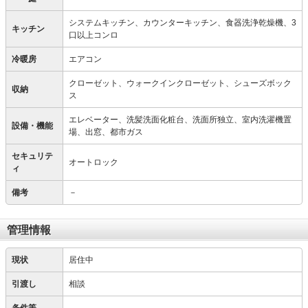
システムキッチン、カウンターキッチン、食器洗浄乾燥機、3
キッチン
口以上コンロ
冷暖房
エアコン
クローゼット、ウォークインクローゼット、シューズボック
収納
ス
エレベーター、洗髪洗面化粧台、洗面所独立、室内洗濯機置
設備・機能
場、出窓、都市ガス
セキュリテ
オートロック
ィ
備考
－
管理情報
現状
居住中
引渡し
相談