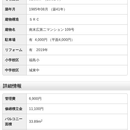
築年月
1985年08月
（築41年）
建物構造
ＳＲＣ
建物名
南末広第二マンション 109号
駐車場
有
4,000円
（平面4,000円）
リフォーム
有
2019年
小学校区
福島小
中学校区
城東中
詳細情報
管理費
6,900円
修繕積立金
11,100円
バルコニー
2
33.89m
面積