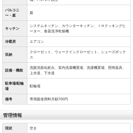
バルコニ
庭
ー・庭
システムキッチン、カウンターキッチン、ＩＨクッキングヒ
キッチン
ーター、食器洗浄乾燥機
冷暖房
エアコン
クローゼット、ウォークインクローゼット、シューズボック
収納
ス
洗髪洗面化粧台、室内洗濯機置場、洗濯機置場、照明器具、
設備・機能
上水道、下水道
駐車場/駐輪
駐輪場
場
備考
専用庭使用料月額700円
管理情報
現状
空き