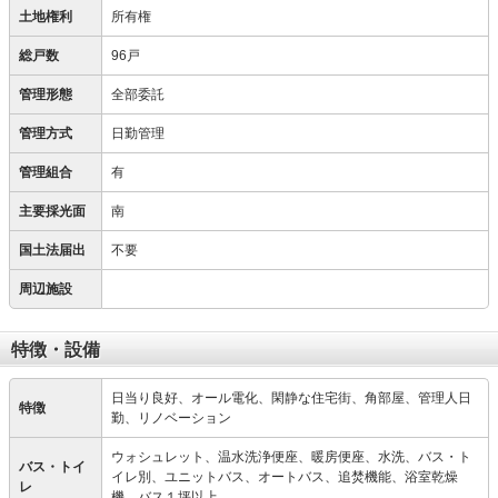
土地権利
所有権
総戸数
96戸
管理形態
全部委託
管理方式
日勤管理
管理組合
有
主要採光面
南
国土法届出
不要
周辺施設
特徴・設備
日当り良好、オール電化、閑静な住宅街、角部屋、管理人日
特徴
勤、リノベーション
ウォシュレット、温水洗浄便座、暖房便座、水洗、バス・ト
バス・トイ
イレ別、ユニットバス、オートバス、追焚機能、浴室乾燥
レ
機、バス１坪以上