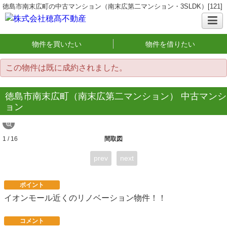
徳島市南末広町の中古マンション（南末広第二マンション・3SLDK）[121]
物件を買いたい
物件を借りたい
この物件は既に成約されました。
徳島市南末広町（南末広第二マンション） 中古マンシ
ョン
1 / 16
間取図
prev
next
ポイント
イオンモール近くのリノベーション物件！！
コメント