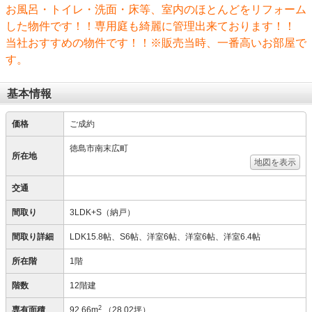
お風呂・トイレ・洗面・床等、室内のほとんどをリフォーム
した物件です！！専用庭も綺麗に管理出来ております！！
当社おすすめの物件です！！※販売当時、一番高いお部屋で
す。
基本情報
価格
ご成約
徳島市南末広町
所在地
地図を表示
交通
間取り
3LDK+S（納戸）
間取り詳細
LDK15.8帖、S6帖、洋室6帖、洋室6帖、洋室6.4帖
所在階
1階
階数
12階建
2
専有面積
92.66m
（28.02坪）