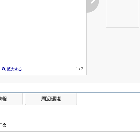
拡大する
1
/ 7
情報
周辺環境
する