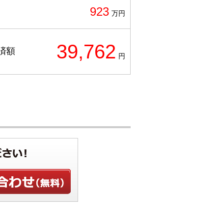
923
万円
39,762
済額
円
せ