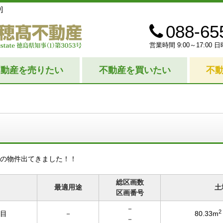
]
088-65
営業時間 9:00～17:0
不動産を売りたい
不動産を買いたい
不
の物件出てきました！！
総区画数
最適用途
土
区画番号
－
2
丁目
－
80.33m
－