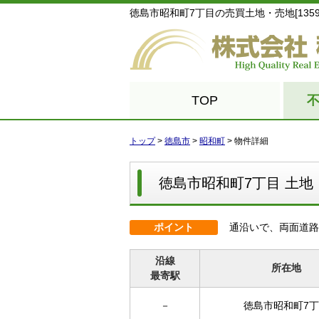
徳島市昭和町7丁目の売買土地・売地[1359
TOP
トップ
>
徳島市
>
昭和町
>
物件詳細
徳島市昭和町7丁目 土地
ポイント
通沿いで、両面道路
沿線
所在地
最寄駅
－
徳島市昭和町7