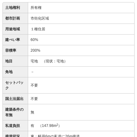
土地権利
所有権
都市計画
市街化区域
用途地域
１種住居
建ぺい率
60%
容積率
200%
地目
宅地
（現状：宅地）
角地
－
セットバッ
不要
ク
国土法届出
不要
建築条件の
無
有無
2
私道負担
有
（147.98m
）
接道状況
東：幅員6mの私道に26m接道