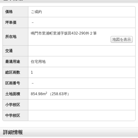
価格
ご成約
坪単価
－
鳴門市里浦町里浦字坂田432-290外２筆
所在地
地図を表示
交通
最適用途
住宅用地
総区画数
1
区画番号
－
2
土地面積
854.98m
（258.63坪）
小学校区
中学校区
詳細情報