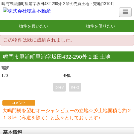
鳴門市里浦町里浦字坂田432-290外２筆の売買土地・売地[13101]
物件を買いたい
物件を借りたい
この物件は既に成約されました。
鳴門市里浦町里浦字坂田432-290外２筆 土地
1 / 3
外観
prev
next
コメント
大鳴門橋を望むオーシャンビューの立地☆彡土地面積も約２
１３坪（私道を除く）と広々としております♪
基本情報