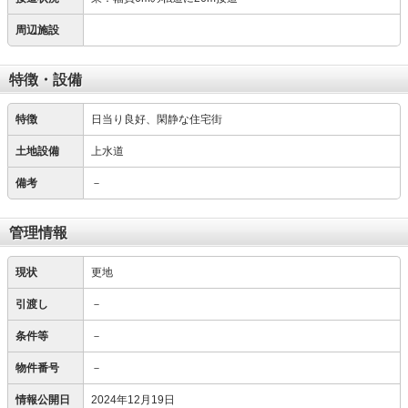
周辺施設
特徴・設備
特徴
日当り良好、閑静な住宅街
土地設備
上水道
備考
－
管理情報
現状
更地
引渡し
－
条件等
－
物件番号
－
情報公開日
2024年12月19日