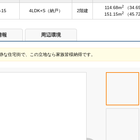
2
114.68m
（34.
15
4LDK+S（納戸）
2階建
2
151.15m
（45.
情報
周辺環境
静な住宅街で、この立地なら家族皆様納得です。