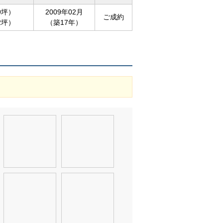
69坪）
2009年02月
ご成約
72坪）
（築17年）