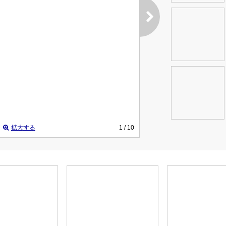
拡大する
1
/ 10