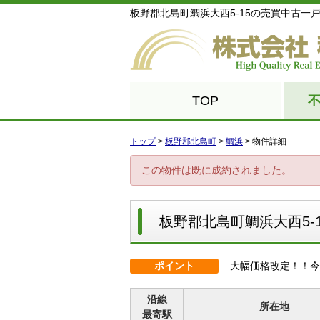
板野郡北島町鯛浜大西5-15の売買中古一戸建
TOP
トップ
>
板野郡北島町
>
鯛浜
>
物件詳細
この物件は既に成約されました。
板野郡北島町鯛浜大西5-1
ポイント
大幅価格改定！！今
沿線
所在地
最寄駅