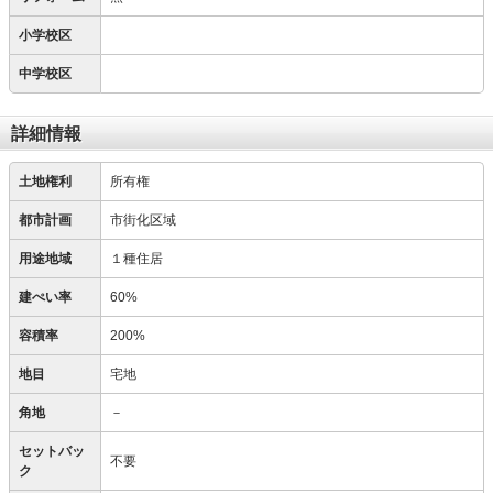
小学校区
中学校区
詳細情報
土地権利
所有権
都市計画
市街化区域
用途地域
１種住居
建ぺい率
60%
容積率
200%
地目
宅地
角地
－
セットバッ
不要
ク