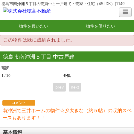
徳島市南沖洲５丁目の売買中古一戸建て・売家・住宅（4SLDK）[1149]
物件を買いたい
物件を借りたい
この物件は既に成約されました。
徳島市南沖洲５丁目 中古戸建
1 / 10
外観
prev
next
コメント
南沖洲で三井ホームの物件☆彡大きな（約５帖）の収納スペ
ースもあります！！
基本情報