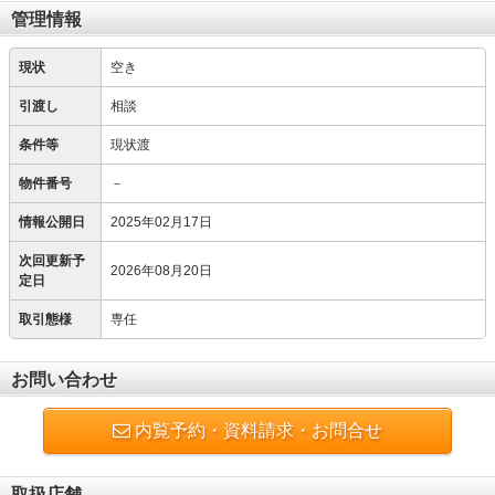
管理情報
現状
空き
引渡し
相談
条件等
現状渡
物件番号
－
情報公開日
2025年02月17日
次回更新予
2026年08月20日
定日
取引態様
専任
お問い合わせ
内覧予約・資料請求・お問合せ
取扱店舗