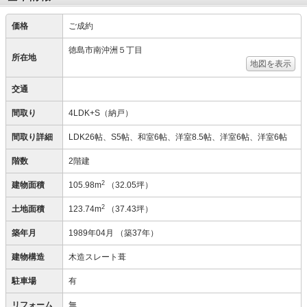
価格
ご成約
徳島市南沖洲５丁目
所在地
地図を表示
交通
間取り
4LDK+S（納戸）
間取り詳細
LDK26帖、S5帖、和室6帖、洋室8.5帖、洋室6帖、洋室6帖
階数
2階建
2
建物面積
105.98m
（32.05坪）
2
土地面積
123.74m
（37.43坪）
築年月
1989年04月
（築37年）
建物構造
木造スレート葺
駐車場
有
リフォーム
無