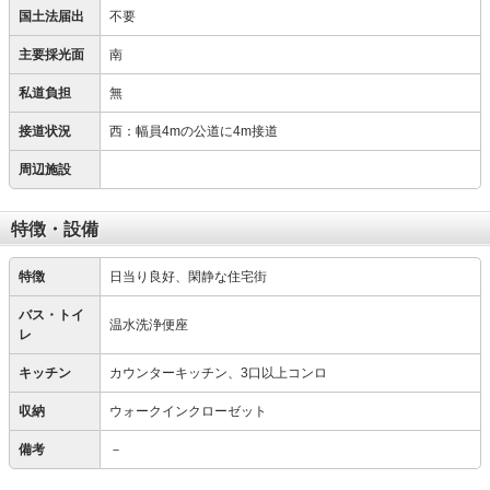
国土法届出
不要
主要採光面
南
私道負担
無
接道状況
西：幅員4mの公道に4m接道
周辺施設
特徴・設備
特徴
日当り良好、閑静な住宅街
バス・トイ
温水洗浄便座
レ
キッチン
カウンターキッチン、3口以上コンロ
収納
ウォークインクローゼット
備考
－