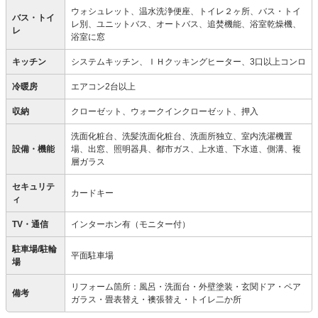
ウォシュレット、温水洗浄便座、トイレ２ヶ所、バス・トイ
バス・トイ
レ別、ユニットバス、オートバス、追焚機能、浴室乾燥機、
レ
浴室に窓
キッチン
システムキッチン、ＩＨクッキングヒーター、3口以上コンロ
冷暖房
エアコン2台以上
収納
クローゼット、ウォークインクローゼット、押入
洗面化粧台、洗髪洗面化粧台、洗面所独立、室内洗濯機置
設備・機能
場、出窓、照明器具、都市ガス、上水道、下水道、側溝、複
層ガラス
セキュリテ
カードキー
ィ
TV・通信
インターホン有（モニター付）
駐車場/駐輪
平面駐車場
場
リフォーム箇所：風呂・洗面台・外壁塗装・玄関ドア・ペア
備考
ガラス・畳表替え・襖張替え・トイレ二か所