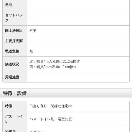
角地
－
セットバッ
－
ク
国土法届出
不要
主要採光面
－
私道負担
無
北：幅員4mの私道に21.2m接道
接道状況
西：幅員3mの私道に14m接道
周辺施設
特徴・設備
特徴
日当り良好、閑静な住宅街
バス・トイ
バス・トイレ別、浴室に窓
レ