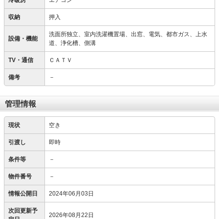
冷暖房
エアコン
収納
押入
洗面所独立、室内洗濯機置場、出窓、電気、都市ガス、上水
設備・機能
道、浄化槽、側溝
TV・通信
ＣＡＴＶ
備考
－
管理情報
現状
空き
引渡し
即時
条件等
－
物件番号
－
情報公開日
2024年06月03日
次回更新予
2026年08月22日