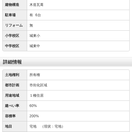
建物構造
木造瓦葺
駐車場
有
6台
リフォーム
無
小学校区
城東小
中学校区
城東中
詳細情報
土地権利
所有権
都市計画
市街化区域
用途地域
１種住居
建ぺい率
60%
容積率
200%
地目
宅地
（現状：宅地）