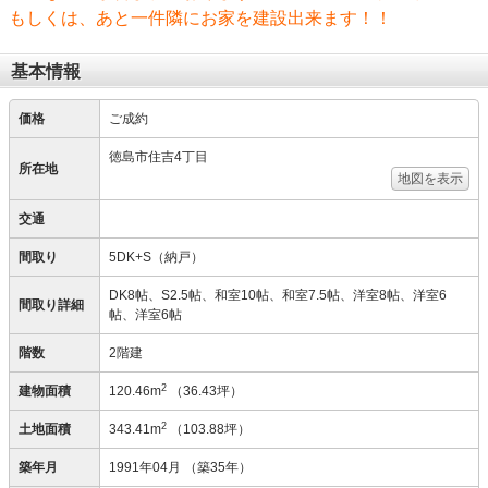
もしくは、あと一件隣にお家を建設出来ます！！
基本情報
価格
ご成約
徳島市住吉4丁目
所在地
地図を表示
交通
間取り
5DK+S（納戸）
DK8帖、S2.5帖、和室10帖、和室7.5帖、洋室8帖、洋室6
間取り詳細
帖、洋室6帖
階数
2階建
2
建物面積
120.46m
（36.43坪）
2
土地面積
343.41m
（103.88坪）
築年月
1991年04月
（築35年）