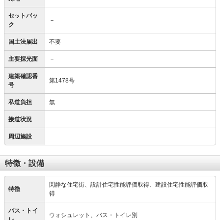
セットバッ
－
ク
国土法届出
不要
主要採光面
－
建築確認番
第1478号
号
私道負担
無
接道状況
周辺施設
特徴・設備
閑静な住宅街、設計住宅性能評価取得、建設住宅性能評価取
特徴
得
バス・トイ
ウォシュレット、バス・トイレ別
レ