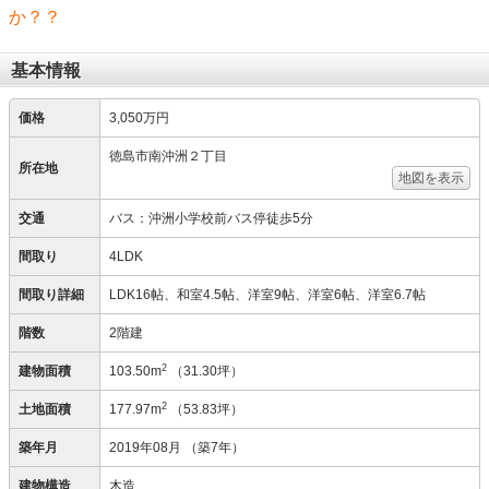
か？？
基本情報
価格
3,050万円
徳島市南沖洲２丁目
所在地
地図を表示
交通
バス：沖洲小学校前バス停徒歩5分
間取り
4LDK
間取り詳細
LDK16帖、和室4.5帖、洋室9帖、洋室6帖、洋室6.7帖
階数
2階建
2
建物面積
103.50m
（31.30坪）
2
土地面積
177.97m
（53.83坪）
築年月
2019年08月
（築7年）
建物構造
木造