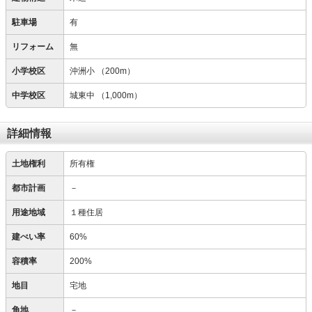
駐車場
有
リフォーム
無
小学校区
沖洲小
（200m）
中学校区
城東中
（1,000m）
詳細情報
土地権利
所有権
都市計画
－
用途地域
１種住居
建ぺい率
60%
容積率
200%
地目
宅地
角地
－