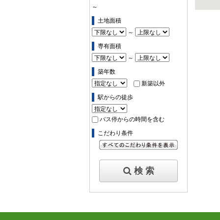
～
土地面積
～
専有面積
～
築年数
新築以外
駅からの徒歩
バス停からの時間を含む
こだわり条件
すべてのこだわり条件を見る
検 索