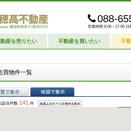
088-65
営業時間 9:00～17:0
不動産を売りたい
不動産を買いたい
不
売買物件一覧
表示
地図で表示
141
の該当件数
件
地図上のすべての物件
を表示