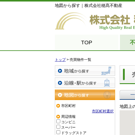
地図から探す｜株式会社穂髙不動産
TOP
トップ
>
売買物件一覧
地域から探す
沿線・駅から探す
一覧で
地図から探す
市区町村
地図上
市区町村選択
周辺情報
コンビニ
スーパー
ドラッグストア