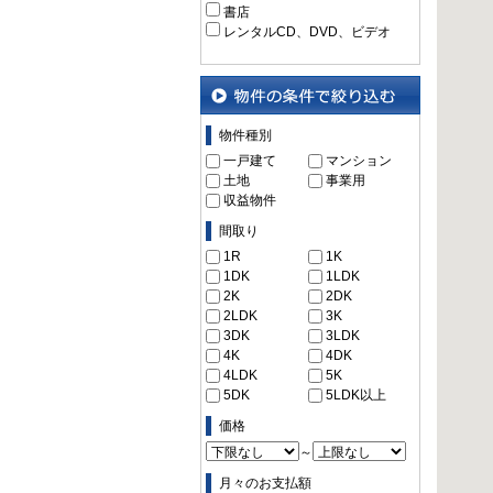
書店
レンタルCD、DVD、ビデオ
物件の条件で絞り込む
物件種別
一戸建て
マンション
土地
事業用
収益物件
間取り
1R
1K
1DK
1LDK
2K
2DK
2LDK
3K
3DK
3LDK
4K
4DK
4LDK
5K
5DK
5LDK以上
価格
～
月々のお支払額