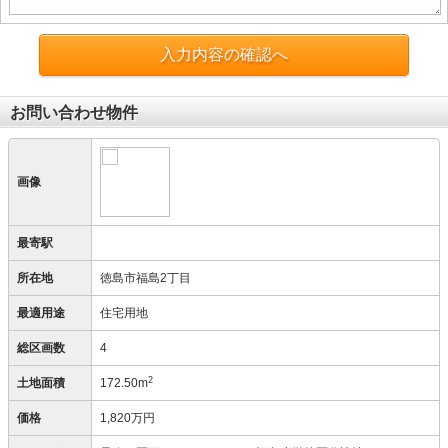
入力内容の確認へ
お問い合わせ物件
画像
最寄駅
所在地
徳島市福島2丁目
最適用途
住宅用地
総区画数
4
2
土地面積
172.50m
価格
1,820万円