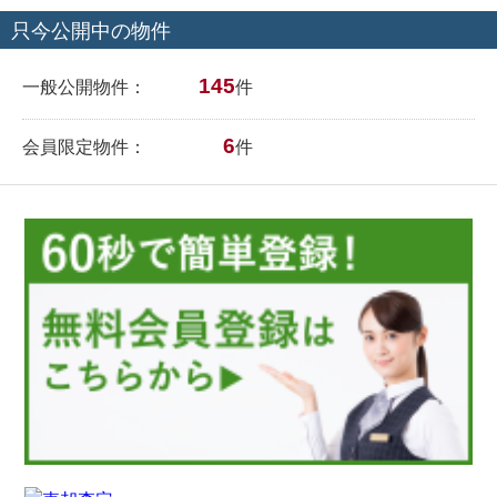
只今公開中の物件
145
一般公開物件：
件
6
会員限定物件：
件