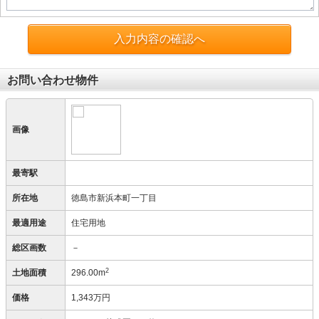
入力内容の確認へ
お問い合わせ物件
画像
最寄駅
所在地
徳島市新浜本町一丁目
最適用途
住宅用地
総区画数
－
2
土地面積
296.00m
価格
1,343万円