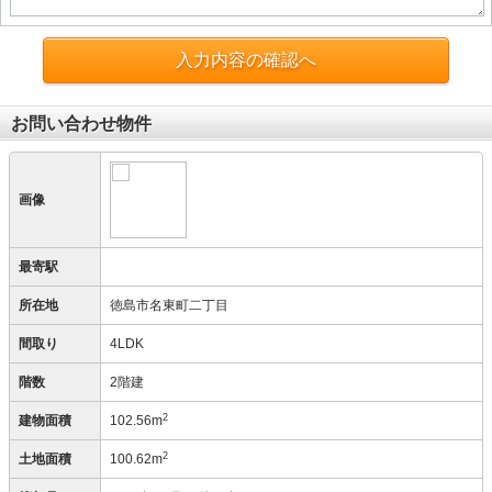
入力内容の確認へ
お問い合わせ物件
画像
最寄駅
所在地
徳島市名東町二丁目
間取り
4LDK
階数
2階建
2
建物面積
102.56m
2
土地面積
100.62m