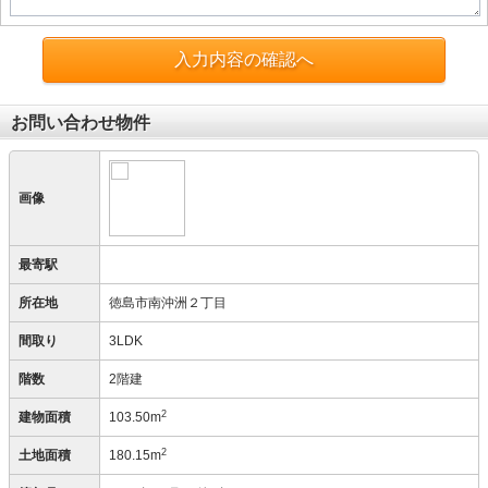
入力内容の確認へ
お問い合わせ物件
画像
最寄駅
所在地
徳島市南沖洲２丁目
間取り
3LDK
階数
2階建
2
建物面積
103.50m
2
土地面積
180.15m